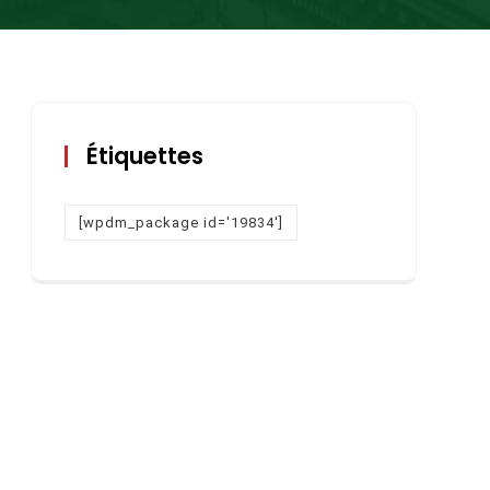
Étiquettes
[wpdm_package id='19834']