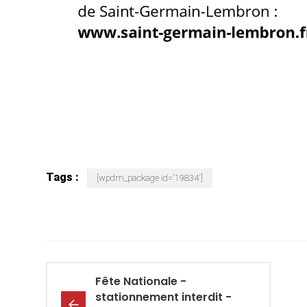
Tags :
[wpdm_package id='19834']
Fête Nationale -
stationnement interdit -