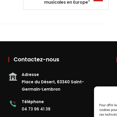
musicales en Europe"
Contactez-nous
Adresse
Place du Désert, 63340 Saint-
Germain-Lembron
Téléphone
Pour offrir 
04 73 96 41 39
cookies pour
ces technolo