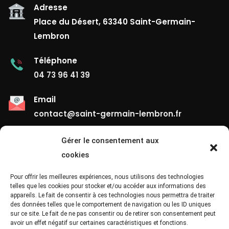
Adresse
Place du Désert, 63340 Saint-Germain-
Lembron
Téléphone
04 73 96 41 39
Email
contact@saint-germain-lembron.fr
Gérer le consentement aux
Liens Utiles
cookies
Contact
Pour offrir les meilleures expériences, nous utilisons des technologies
telles que les cookies pour stocker et/ou accéder aux informations des
appareils. Le fait de consentir à ces technologies nous permettra de traiter
Mentions Légales
des données telles que le comportement de navigation ou les ID uniques
sur ce site. Le fait de ne pas consentir ou de retirer son consentement peut
Confidentialité
avoir un effet négatif sur certaines caractéristiques et fonctions.