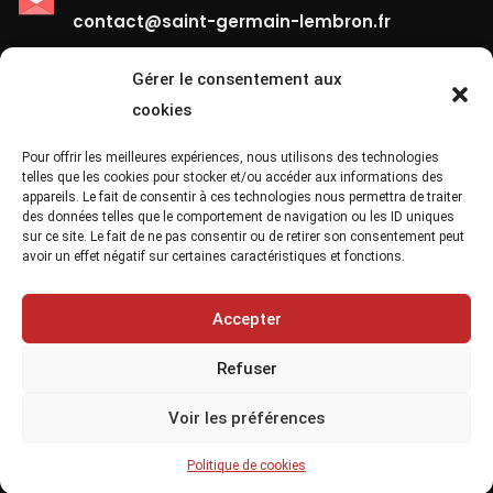
contact@saint-germain-lembron.fr
Gérer le consentement aux
Liens Utiles
cookies
Contact
Pour offrir les meilleures expériences, nous utilisons des technologies
telles que les cookies pour stocker et/ou accéder aux informations des
appareils. Le fait de consentir à ces technologies nous permettra de traiter
Mentions Légales
des données telles que le comportement de navigation ou les ID uniques
sur ce site. Le fait de ne pas consentir ou de retirer son consentement peut
Confidentialité
avoir un effet négatif sur certaines caractéristiques et fonctions.
Site Map
Accepter
Refuser
Voir les préférences
Copyright 2021, Saint Germain Lembron Ville
Politique de cookies