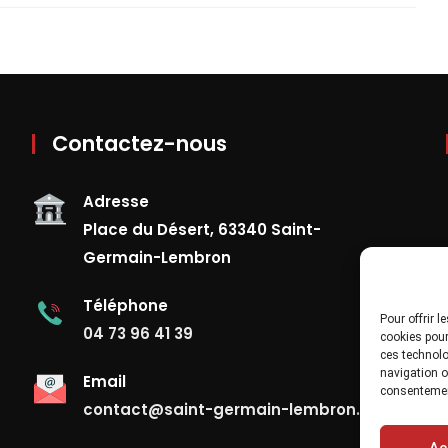
Contactez-nous
Adresse
Place du Désert, 63340 Saint-
Germain-Lembron
Téléphone
Pour offrir 
04 73 96 41 39
cookies pour
ces technolo
navigation ou
Email
consentement
contact@saint-germain-lembron.fr
Ac